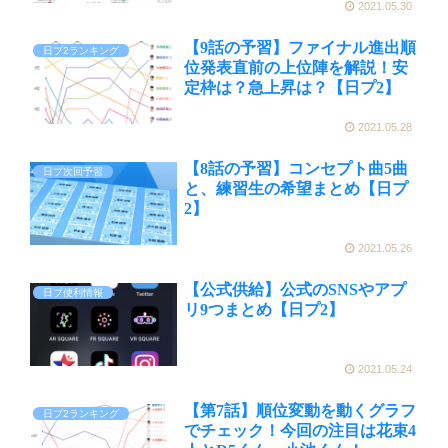
2021.05.30
【9話の予習】ファイナル進出順
日プ2ランキング
位発表直前の上位陣を解説！安
定枠は？急上昇は？【日プ2】
2021.05.28
【8話の予習】コンセプト曲5曲
日プ次回予習
と、練習生の希望まとめ【日プ
2】
2021.05.26
【公式供給】公式のSNSやアプ
日プ便利情報
リ9つまとめ【日プ2】
2021.05.24
【第7話】順位変動を動くグラフ
日プ2ランキング
でチェック！今回の注目は花束4